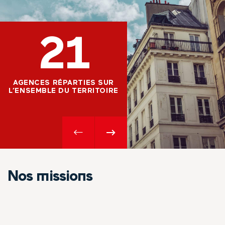
10
21
HECTARES D'ESPACES 
AGENCES RÉPARTIES SUR
AU SEIN DU PATRIMOI
L’ENSEMBLE DU TERRITOIRE
PARIS HABITAT
Nos missions