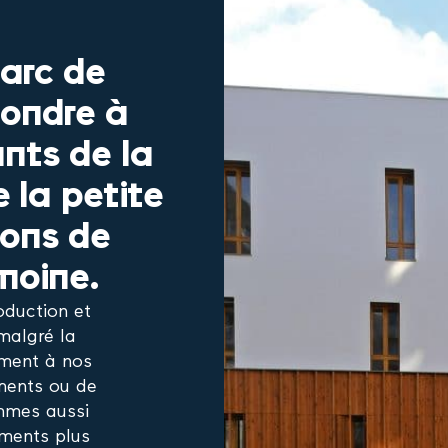
parc de
pondre à
nts de la
e la petite
uons de
moine.
oduction et
malgré la
ement à nos
ments ou de
ommes aussi
ments plus