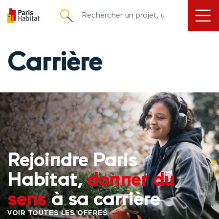
principal
Carrière
Rejoindre Paris
Habitat,
donner du
sens
à sa carrière
VOIR TOUTES LES OFFRES