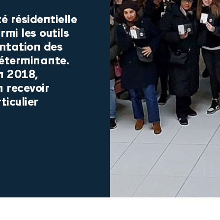
é résidentielle
mi les outils
entation des
éterminante.
en 2018,
n recevoir
ticulier