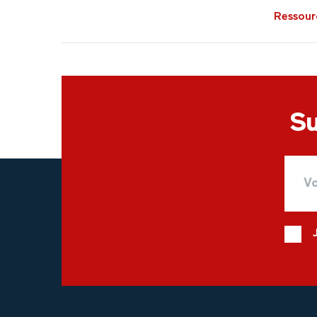
Ressour
Su