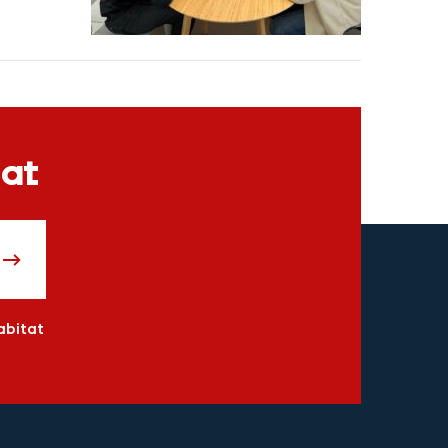
tat
abitat