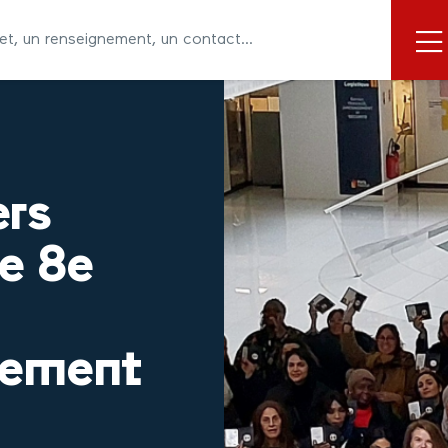
ers
e 8e
gement