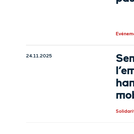
Evénem
Sem
24.11.2025
l’e
han
mob
Solidari