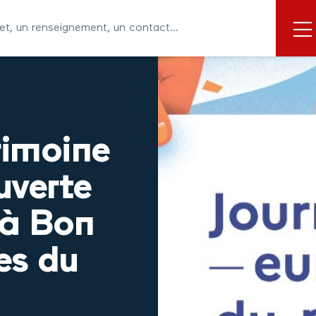
rimoine
uverte
 à Bon
es du