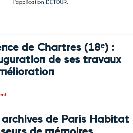
l’application DETOUR.
nce de Chartres (18ᵉ) :
uguration de ses travaux
mélioration
ent
 archives de Paris Habitat 
seurs de mémoires