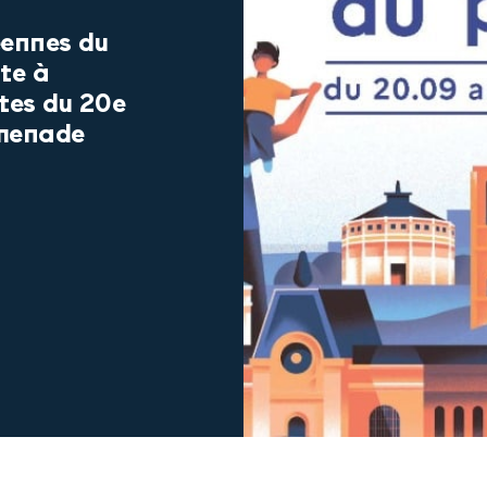
éennes du
ite à
rtes du 20e
omenade