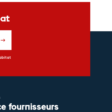
tat
abitat
S
e fournisseurs