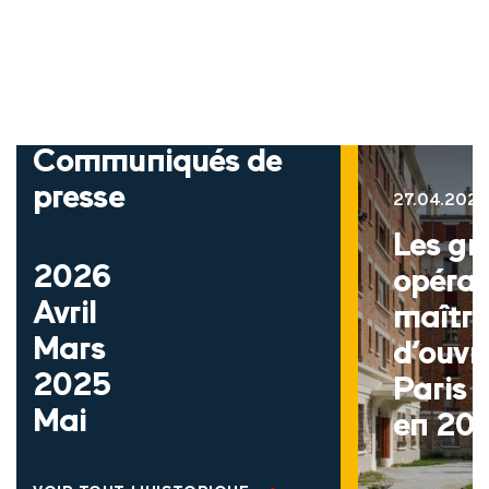
Communiqués de
presse
27.04.202
Les gr
2026
opérat
Avril
maîtri
Mars
d’ouvr
2025
Paris 
Mai
en 20