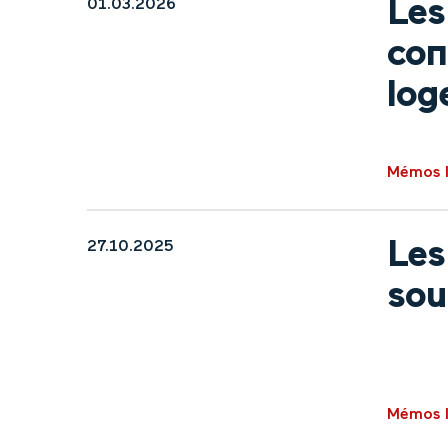
Les
01.03.2026
con
log
Mémos l
Les
27.10.2025
sou
Mémos l