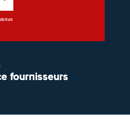
abitat
S
e fournisseurs