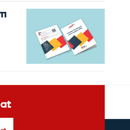
em
tat