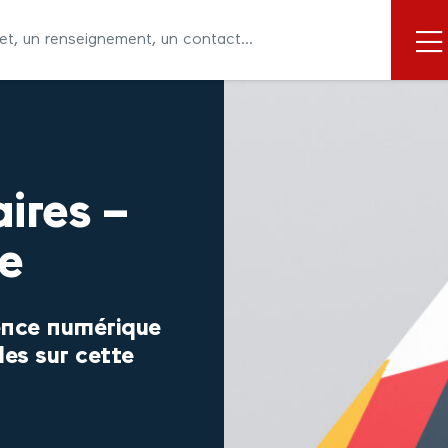
ires –
e
ence numérique
les sur cette