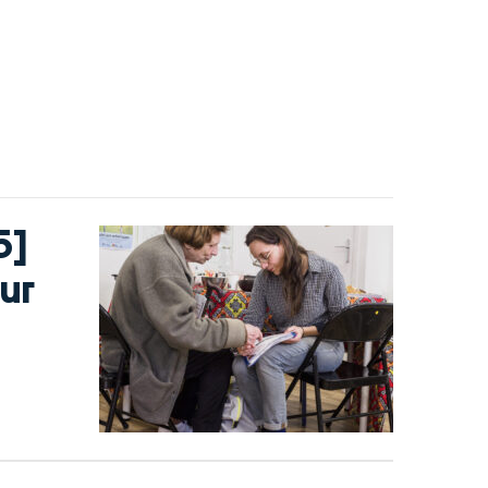
5]
ur