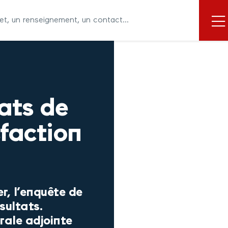
tats de
sfaction
r, l’enquête de
sultats.
rale adjointe