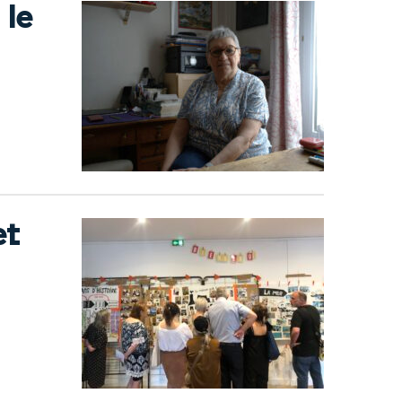
 le
et