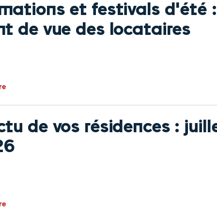
mations et festivals d'été :
nt de vue des locataires
re
ctu de vos résidences : juill
26
re