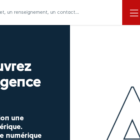
uvrez
Agence
ion une
érique.
ce numérique