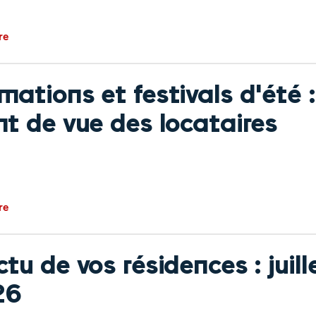
re
mations et festivals d'été :
nt de vue des locataires
re
ctu de vos résidences : juill
26