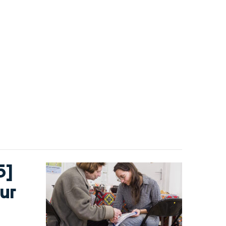
5]
ur