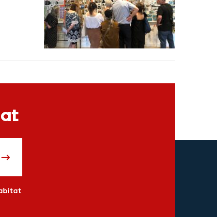
tat
abitat