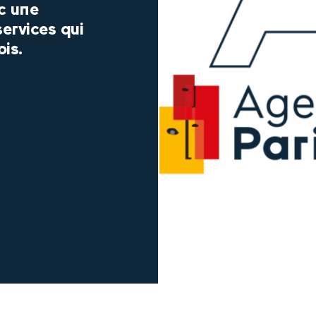
c une
ervices qui
is.