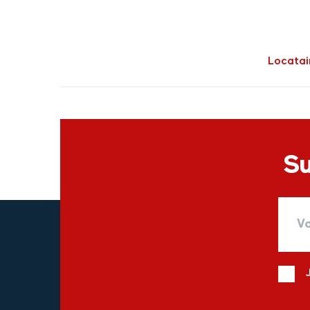
Locatai
Su