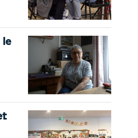
 le
et