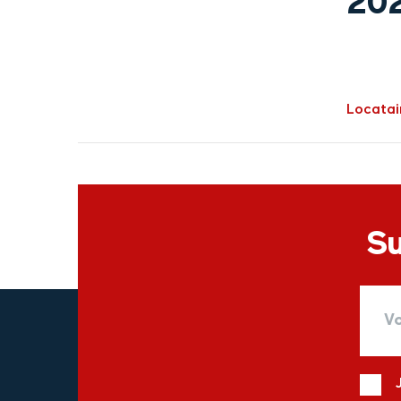
20
Locatai
Su