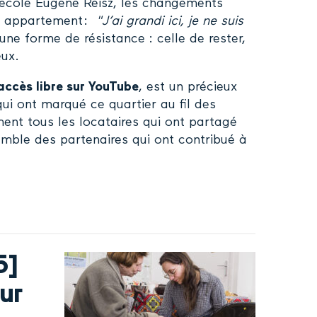
’école Eugène Reisz, les changements
on appartement :
"J’ai grandi ici, je ne suis
e une forme de résistance : celle de rester,
eux.
accès libre sur YouTube
, est un précieux
qui ont marqué ce quartier au fil des
ent tous les locataires qui ont partagé
semble des partenaires qui ont contribué à
5]
ur