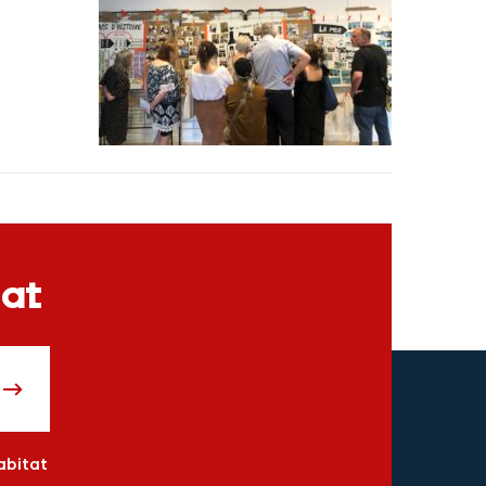
tat
abitat