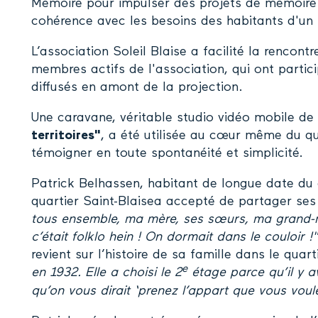
Mémoire pour impulser des projets de mémoire c
cohérence avec les besoins des habitants d'un t
L’association Soleil Blaise a facilité la rencont
membres actifs de l'association, qui ont particip
diffusés en amont de la projection.
Une caravane, véritable studio vidéo mobile de
territoires"
, a été utilisée au cœur même du qua
témoigner en toute spontanéité et simplicité.
Patrick Belhassen, habitant de longue date du 
quartier Saint-Blaisea accepté de partager ses
tous ensemble, ma mère, ses sœurs, ma grand-m
c’était folklo hein ! On dormait dans le couloir !"
revient sur l’histoire de sa famille dans le quart
e
en 1932. Elle a choisi le 2
étage parce qu’il y av
qu’on vous dirait ‘prenez l’appart que vous voule