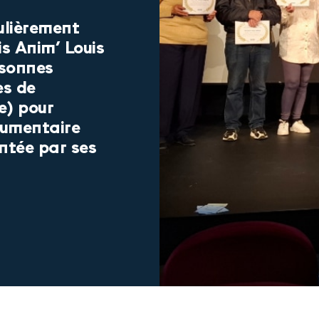
culièrement
s Anim’ Louis
rsonnes
es de
e) pour
ocumentaire
ontée par ses