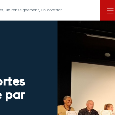
ortes
e par