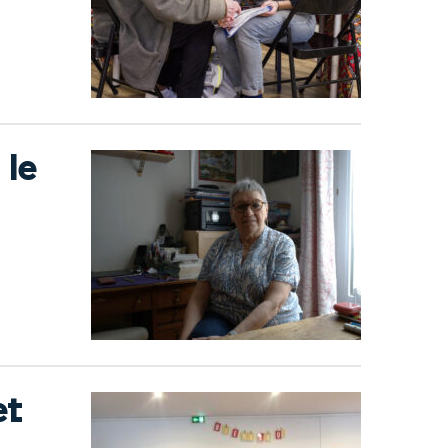
 le
et